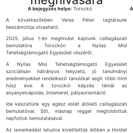
A bejegyzés helye:
Torockó
A
A következőkben Veres Péter tagtársunk
beszámolója olvasható.
2025. július 1-én meghívást kaptunk csillagászati
bemutatóra Torockón a Nyilas Misi
Tehetségtámogató Egyesület részéről.
A Nyilas Misi Tehetségtámogató Egyesület
szociálisan hátrányos helyzetű, jó tanulmányi
eredményekkel rendelkező tanulókat segít több mint
húsz éve. A torockói képzés témái az
anyanyelvápolás, önismeret, pályaorientáció.
Ide készültünk egy egész estét átölelő csillagászati
bemutatóval. Sőt, másnap reggel megtoldottuk
napfoltok bemutatásával.
Az ismerkedést letudva kivetítettük élőben a Holdat