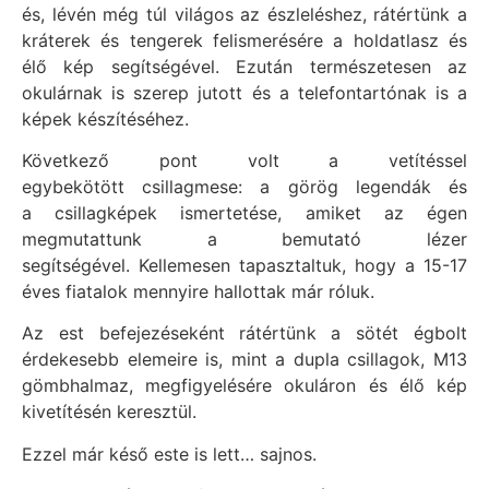
és, lévén még túl világos az észleléshez, rátértünk a
kráterek és tengerek felismerésére a holdatlasz és
élő kép segítségével. Ezután természetesen az
okulárnak is szerep jutott és a telefontartónak is a
képek készítéséhez.
Következő pont volt a vetítéssel
egybekötött csillagmese: a görög legendák és
a csillagképek ismertetése, amiket az égen
megmutattunk a bemutató lézer
segítségével. Kellemesen tapasztaltuk, hogy a 15-17
éves fiatalok mennyire hallottak már róluk.
Az est befejezéseként rátértünk a sötét égbolt
érdekesebb elemeire is, mint a dupla csillagok, M13
gömbhalmaz, megfigyelésére okuláron és élő kép
kivetítésén keresztül.
Ezzel már késő este is lett… sajnos.