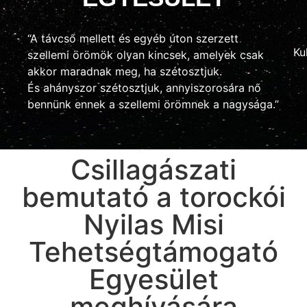
“A távcső mellett és egyéb úton szerzett
Ku
szellemi örömök olyan kincsek, amelyek csak
akkor maradnak meg, ha szétosztjuk.
És ahányszor szétosztjuk, annyiszorosára nő
bennünk ennek a szellemi örömnek a nagysága.”
Csillagászati
bemutató a torockói
Nyilas Misi
Tehetségtámogató
Egyesület
meghívására