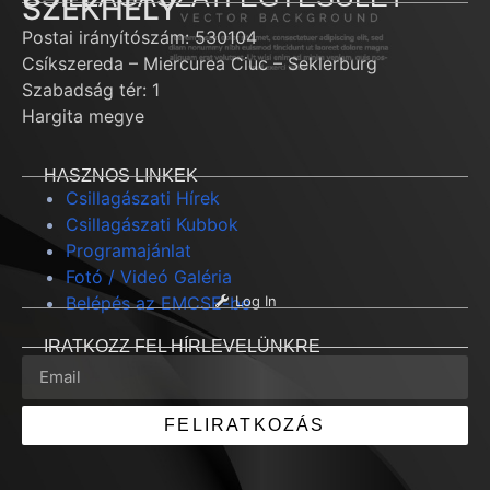
SZÉKHELY
Postai irányítószám: 530104
Csíkszereda – Miercurea Ciuc – Seklerburg
Szabadság tér: 1
Hargita megye
HASZNOS LINKEK
Csillagászati Hírek
Csillagászati Kubbok
Programajánlat
Fotó / Videó Galéria
Belépés az EMCSE-be
Log In
IRATKOZZ FEL HÍRLEVELÜNKRE
FELIRATKOZÁS