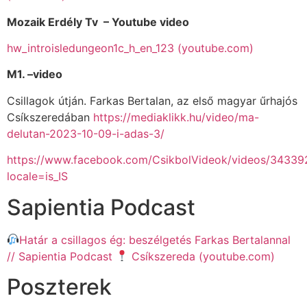
Mozaik Erdély Tv – Youtube video
hw_introisledungeon1c_h_en_123 (youtube.com)
M1. –video
Csillagok útján. Farkas Bertalan, az első magyar űrhajós
Csíkszeredában
https://mediaklikk.hu/video/ma-
delutan-2023-10-09-i-adas-3/
https://www.facebook.com/CsikbolVideok/videos/3433
locale=is_IS
Sapientia Podcast
Határ a csillagos ég: beszélgetés Farkas Bertalannal
// Sapientia Podcast
Csíkszereda (youtube.com)
Poszterek