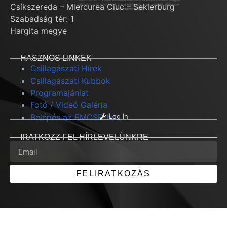
Csíkszereda – Miercurea Ciuc – Seklerburg
Szabadság tér: 1
Hargita megye
HASZNOS LINKEK
Csillagászati Hírek
Csillagászati Kubbok
Programajánlat
Fotó / Videó Galéria
Belépés az EMCSE-be
Log In
IRATKOZZ FEL HÍRLEVELÜNKRE
FELIRATKOZÁS