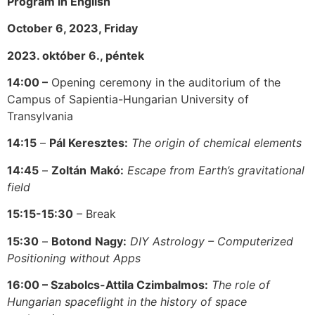
Program in English
October 6, 2023, Friday
2023. október 6., péntek
14:00 –
Opening ceremony in the auditorium of the
Campus of Sapientia-Hungarian University of
Transylvania
14:15
–
Pál Keresztes:
The origin of chemical elements
14:45
–
Zoltán
Makó:
Escape from Earth’s gravitational
field
15:15-15:30
– Break
15:30
–
Botond
Nagy:
DIY Astrology – Computerized
Positioning without Apps
16:00 – Szabolcs-Attila Czimbalmos:
The role of
Hungarian spaceflight in the history of space