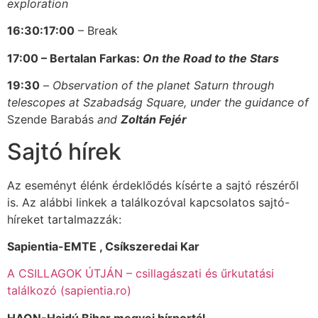
exploration
16:30:17:00
– Break
17:00 – Bertalan Farkas:
On the Road to the Stars
19:30
–
Observation of the planet Saturn through
telescopes at Szabadság Square, under the guidance of
Szende Barabás
and
Zoltán Fejér
Sajtó hírek
Az eseményt élénk érdeklődés kísérte a sajtó részéről
is. Az alábbi linkek a találkozóval kapcsolatos sajtó-
híreket tartalmazzák:
Sapientia-EMTE , Csíkszeredai Kar
A CSILLAGOK ÚTJÁN – csillagászati és űrkutatási
találkozó (sapientia.ro)
HAON-Hajdú Bihar megyei hírportál