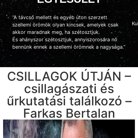
“A távcső mellett és egyéb úton szerzett
Ku
szellemi örömök olyan kincsek, amelyek csak
akkor maradnak meg, ha szétosztjuk.
És ahányszor szétosztjuk, annyiszorosára nő
bennünk ennek a szellemi örömnek a nagysága.”
CSILLAGOK ÚTJÁN –
csillagászati és
űrkutatási találkozó –
Farkas Bertalan