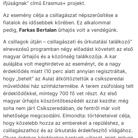
ifjúságnak” című Erasmus+ projekt.
Az esemény célja a csillagászat népszerűsítése a
fiatalok és idősebbek körében. Ez alkalommal
pedig,
Farkas Bertalan
űrhajós volt a vendégünk.
A csillagok útján – csillagászati és űrkutatási találkozó”
elnevezésű programban négy előadást követett az első
magyar űrhajós és a közönség találkozója. A kar
aulájába volt meghirdetve az eseményt, de a nagy
érdeklődés miatt (10 perc alatt annyian regisztráltak,
hogy „betelt” az Aula) átköltöztettük a csíkszeredai
művelődési ház színháztermébe. A terem zsúfolásig telt
érdeklődőkkel, mintegy 700 fő vet részt. Az első
magyar űrhajós köszöntőbeszédét azzal kezdte: még
soha nem járt Csíkszeredában, de fentről már volt
lehetősége megcsodálni. Elmondta: történeteivel célja,
hogy közelebb hozza az embereket a repüléshez, a
csillagászathoz és az űrkutatás érdekfeszítő világához.
Olyan érdekes kérdésekre kaptunk választ, mint: milyen