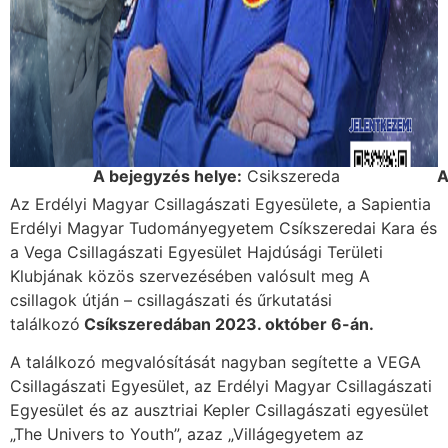
A bejegyzés helye:
Csikszereda
A
Az Erdélyi Magyar Csillagászati Egyesülete, a Sapientia
Erdélyi Magyar Tudományegyetem Csíkszeredai Kara és
a Vega Csillagászati Egyesület Hajdúsági Területi
Klubjának közös szervezésében valósult meg A
csillagok útján – csillagászati és űrkutatási
találkozó
Csíkszeredában 2023. október 6-án.
A találkozó megvalósítását nagyban segítette a VEGA
Csillagászati Egyesület, az Erdélyi Magyar Csillagászati
Egyesület és az ausztriai Kepler Csillagászati egyesület
„The Univers to Youth”, azaz „Villágegyetem az