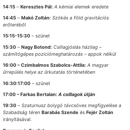
14:15
–
Keresztes Pál:
A kémiai elemek eredete
14:45
–
Makó Zoltán:
Szökés a Föld gravitációs
erőteréből
15:15-15:30
– szünet
15:30
–
Nagy Botond:
Csillagjóslás házilag –
számítógépes poziciómeghatározás – appok nélkül
16:00 – Czimbalmos Szabolcs-Attila:
A magyar
űrrepülés helye az űrkutatás történetében
16:30:17:00
– szünet
17:00 – Farkas Bertalan:
A csillagok útján
19:30
–
Szaturnusz bolygó távcsöves megfigyelése a
Szabadság téren
Barabás Szende
és
Fejér Zoltán
irányításával.