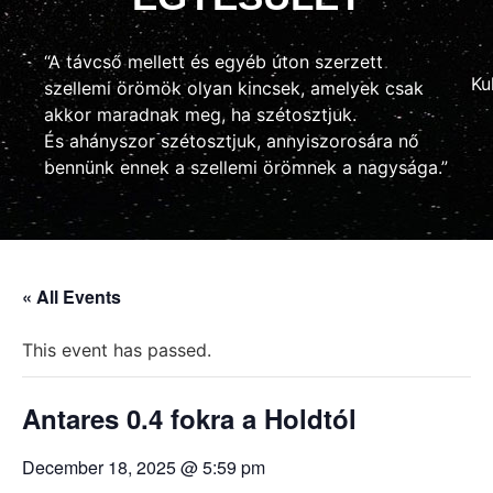
“A távcső mellett és egyéb úton szerzett
Ku
szellemi örömök olyan kincsek, amelyek csak
akkor maradnak meg, ha szétosztjuk.
És ahányszor szétosztjuk, annyiszorosára nő
bennünk ennek a szellemi örömnek a nagysága.”
« All Events
This event has passed.
Antares 0.4 fokra a Holdtól
December 18, 2025 @ 5:59 pm