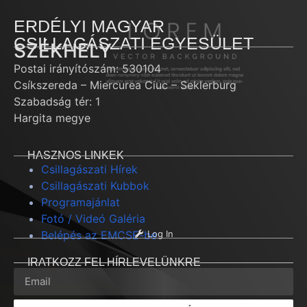
ERDÉLYI MAGYAR
CSILLAGÁSZATI EGYESÜLET
SZÉKHELY
Postai irányítószám: 530104
Csíkszereda – Miercurea Ciuc – Seklerburg
Szabadság tér: 1
Hargita megye
HASZNOS LINKEK
Csillagászati Hírek
Csillagászati Kubbok
Programajánlat
Fotó / Videó Galéria
Belépés az EMCSE-be
Log In
IRATKOZZ FEL HÍRLEVELÜNKRE