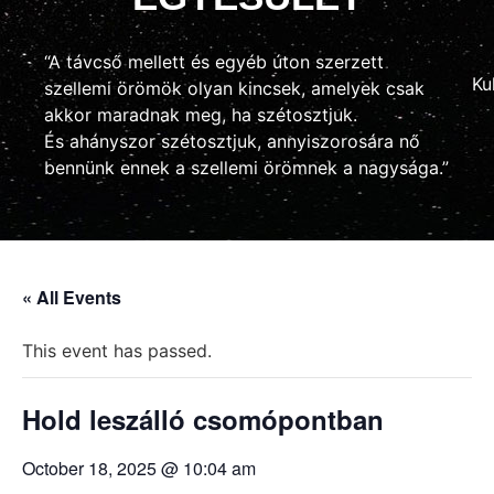
“A távcső mellett és egyéb úton szerzett
Ku
szellemi örömök olyan kincsek, amelyek csak
akkor maradnak meg, ha szétosztjuk.
És ahányszor szétosztjuk, annyiszorosára nő
bennünk ennek a szellemi örömnek a nagysága.”
« All Events
This event has passed.
Hold leszálló csomópontban
October 18, 2025 @ 10:04 am