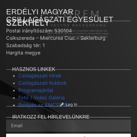
ERDÉLYI MAGYAR
CSILLAGÁSZATI EGYESÜLET
SZÉKHELY
Postai irányítószám: 530104
Csíkszereda – Miercurea Ciuc – Seklerburg
Szabadság tér: 1
Hargita megye
HASZNOS LINKEK
Csillagászati Hírek
Csillagászati Kubbok
Programajánlat
Fotó / Videó Galéria
Belépés az EMCSE-be
Log In
IRATKOZZ FEL HÍRLEVELÜNKRE