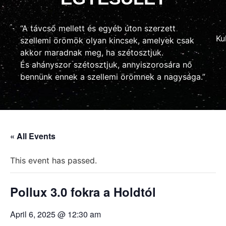
“A távcső mellett és egyéb úton szerzett
Ku
szellemi örömök olyan kincsek, amelyek csak
akkor maradnak meg, ha szétosztjuk.
És ahányszor szétosztjuk, annyiszorosára nő
bennünk ennek a szellemi örömnek a nagysága.”
« All Events
This event has passed.
Pollux 3.0 fokra a Holdtól
April 6, 2025 @ 12:30 am