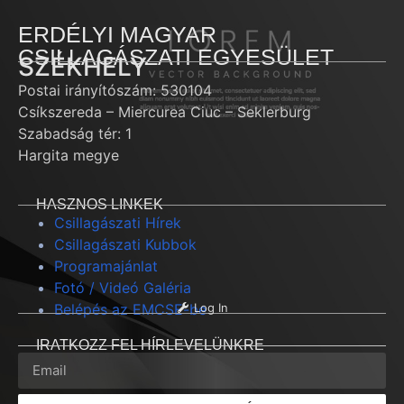
ERDÉLYI MAGYAR
CSILLAGÁSZATI EGYESÜLET
SZÉKHELY
Postai irányítószám: 530104
Csíkszereda – Miercurea Ciuc – Seklerburg
Szabadság tér: 1
Hargita megye
HASZNOS LINKEK
Csillagászati Hírek
Csillagászati Kubbok
Programajánlat
Fotó / Videó Galéria
Belépés az EMCSE-be
Log In
IRATKOZZ FEL HÍRLEVELÜNKRE