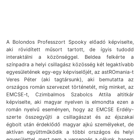
A Bolondos Professzort Spooky előadó képviselte,
aki rövidített műsort tartott, de ígyis tudodd
interaktálni a közönséggel. Beldea felkérte a
színpadra a helyi csillagász közösség két legaktívabb
egyesületének egy-egy képviselőjét, az astROmania-t
Veres Péter (aki tagtársunk), aki bemutatta az
országos román szervezet történetét, míg minket, az
EMCSE-t, Czimbalmos Szabolcs Attila altitkár
képviselte, aki magyar nyelven is elmondta ezen a
román nyelvű eseményen, hogy az EMCSE Erdély-
szerte összegyűjti a csillagászat és az éjszakai
égbolt után érdeklődő magyar ajkú személyeket, de
aktívan együttműködik a többi országos és helyi
egyesülettel, mert nem a versengés a célunk, hanem