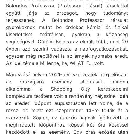
Bolondos Professzor (Profesorul Trăsnit) társulattal
együtt járja az országot, hogy tudományt
terjesszenek. A Bolondos Professzor társulat
gyerekeknek mutat be érdekes kémiai és fizikai
kísérleteket, teátrálisan, gyakran a közönség
segítségével. Cătălin Beldea az elmúlt több, mint 20
évben szó szerint vadászta a napfogyatkozásokat,
egyszer még repülővel is az árnyék nyomába eredt.
Az idei téma a Mi lenne, ha, WHAT IF… volt.
Marosvásárhelyen 2021-ben szervezték meg először
az országjáró esemény állomását, minden
alkalommal a Shopping City kereskedelmi
komplexum tetőtere volt a rendevény helyszíne. Idén
az eredeti időpont augusztusban lett volna, de a
rossz idő miatt ezt szeptember 14.-re tolták át a
szervezők. Sajnos, ez is esős napnak ígérkezett, a
meghirdetett időponthoz képest két óra késéssel
kezdődött el az esemény. Egy órás esőzés után