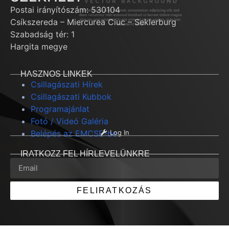
Postai irányítószám: 530104
Csíkszereda – Miercurea Ciuc – Seklerburg
Szabadság tér: 1
Hargita megye
HASZNOS LINKEK
Csillagászati Hírek
Csillagászati Kubbok
Programajánlat
Fotó / Videó Galéria
Belépés az EMCSE-be
Log In
IRATKOZZ FEL HÍRLEVELÜNKRE
FELIRATKOZÁS