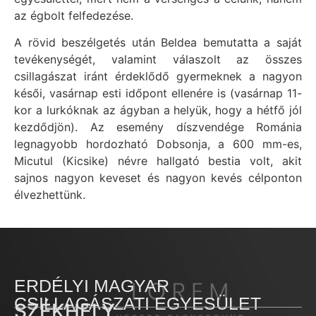
az égbolt felfedezése.
A rövid beszélgetés után Beldea bemutatta a saját
tevékenységét, valamint válaszolt az összes
csillagászat iránt érdeklődő gyermeknek a nagyon
késői, vasárnap esti időpont ellenére is (vasárnap 11-
kor a lurkóknak az ágyban a helyük, hogy a hétfő jól
kezdődjön). Az esemény díszvendége Románia
legnagyobb hordozható Dobsonja, a 600 mm-es,
Micutul (Kicsike) névre hallgató bestia volt, akit
sajnos nagyon keveset és nagyon kevés célponton
élvezhettünk.
ERDÉLYI MAGYAR
CSILLAGÁSZATI EGYESÜLET
SZÉKHELY