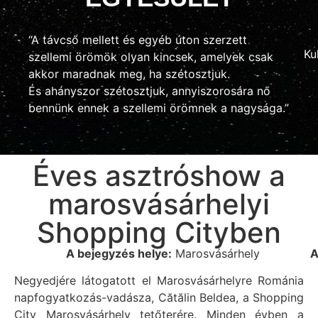
“A távcső mellett és egyéb úton szerzett
Ku
szellemi örömök olyan kincsek, amelyek csak
akkor maradnak meg, ha szétosztjuk.
És ahányszor szétosztjuk, annyiszorosára nő
bennünk ennek a szellemi örömnek a nagysága.”
Éves asztróshow a
marosvásárhelyi
Shopping Cityben
A bejegyzés helye:
Marosvásárhely
A
Negyedjére látogatott el Marosvásárhelyre Románia
napfogyatkozás-vadásza, Cătălin Beldea, a Shopping
City Marosvásárhely tetőterére. Minden évben a