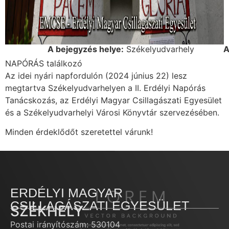
A bejegyzés helye:
Székelyudvarhely
A
NAPÓRÁS találkozó
Az idei nyári napfordulón (2024 június 22) lesz
megtartva Székelyudvarhelyen a II. Erdélyi Napórás
Tanácskozás, az Erdélyi Magyar Csillagászati Egyesület
és a Székelyudvarhelyi Városi Könyvtár szervezésében.
Minden érdeklődőt szeretettel várunk!
ERDÉLYI MAGYAR
CSILLAGÁSZATI EGYESÜLET
SZÉKHELY
Postai irányítószám: 530104