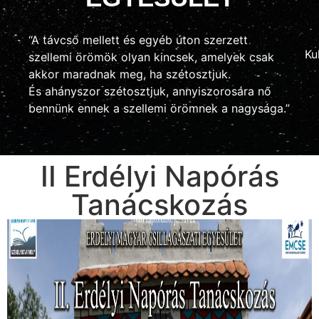
“A távcső mellett és egyéb úton szerzett
Ku
szellemi örömök olyan kincsek, amelyek csak
akkor maradnak meg, ha szétosztjuk.
És ahányszor szétosztjuk, annyiszorosára nő
bennünk ennek a szellemi örömnek a nagysága.”
II Erdélyi Napórás
Tanácskozás