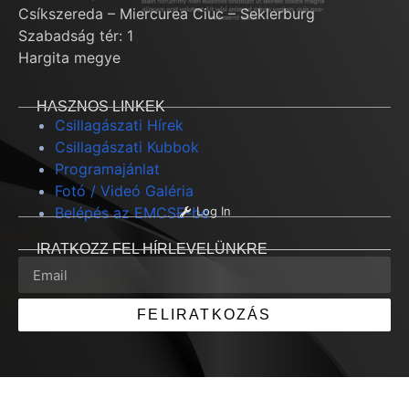
Csíkszereda – Miercurea Ciuc – Seklerburg
Szabadság tér: 1
Hargita megye
HASZNOS LINKEK
Csillagászati Hírek
Csillagászati Kubbok
Programajánlat
Fotó / Videó Galéria
Belépés az EMCSE-be
Log In
IRATKOZZ FEL HÍRLEVELÜNKRE
FELIRATKOZÁS