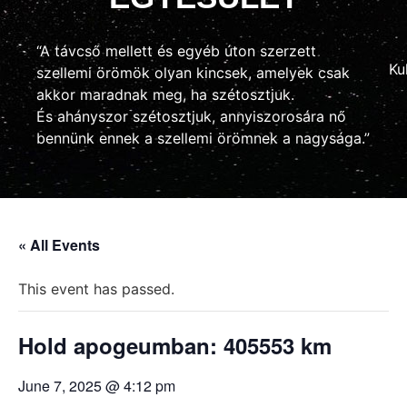
“A távcső mellett és egyéb úton szerzett
Ku
szellemi örömök olyan kincsek, amelyek csak
akkor maradnak meg, ha szétosztjuk.
És ahányszor szétosztjuk, annyiszorosára nő
bennünk ennek a szellemi örömnek a nagysága.”
« All Events
This event has passed.
Hold apogeumban: 405553 km
June 7, 2025 @ 4:12 pm