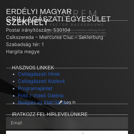
ERDÉLYI MAGYAR
CSILLAGÁSZATI EGYESÜLET
SZÉKHELY
Postai irányítószám: 530104
Csíkszereda – Miercurea Ciuc – Seklerburg
Szabadság tér: 1
Hargita megye
HASZNOS LINKEK
Csillagászati Hírek
Csillagászati Kubbok
Programajánlat
Fotó / Videó Galéria
Belépés az EMCSE-be
Log In
IRATKOZZ FEL HÍRLEVELÜNKRE