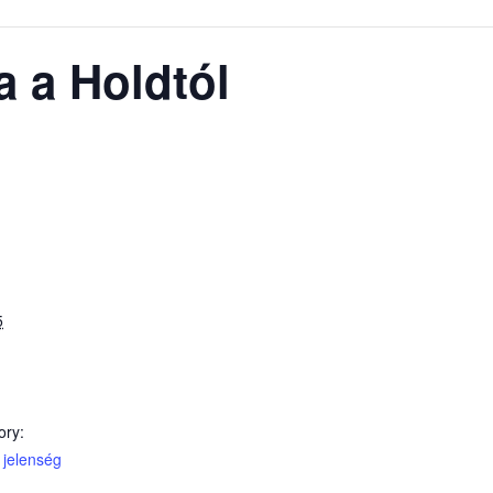
a a Holdtól
5
ory:
i jelenség