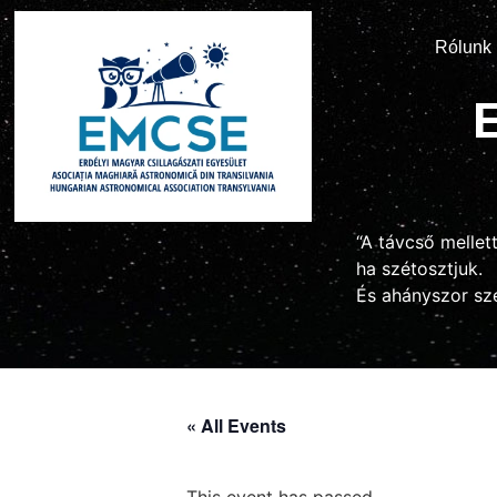
Rólunk
“A távcső melle
ha szétosztjuk.
És ahányszor sz
« All Events