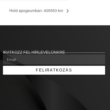
Hold apogeumban: 405553 km
IRATKOZZ FEL HÍRLEVELÜNKRE
FELIRATKOZÁS