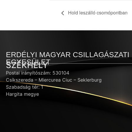
Hold leszálló csomópontban
ERDÉLYI MAGYAR CSILLAGÁSZATI
EGYESÜLET
SZÉKHELY
Postai irányítószám: 530104
Csíkszereda – Miercurea Ciuc – Seklerburg
Szabadság tér: 1
Hargita megye