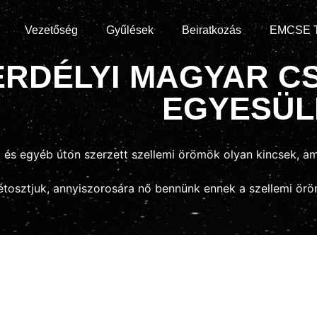
Vezetőség
Gyűlések
Beiratkozás
EMCSE T
ERDÉLYI MAGYAR CS
EGYESÜL
tt és egyéb úton szerzett szellemi örömök olyan kincsek, 
étosztjuk, annyiszorosára nő bennünk ennek a szellemi ör